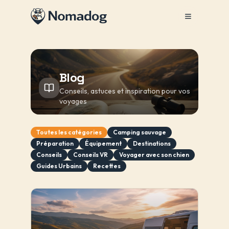
Menu
Blog
Conseils, astuces et inspiration pour vos
voyages
Toutes les catégories
Camping sauvage
Préparation
Équipement
Destinations
Conseils
Conseils VR
Voyager avec son chien
Guides Urbains
Recettes