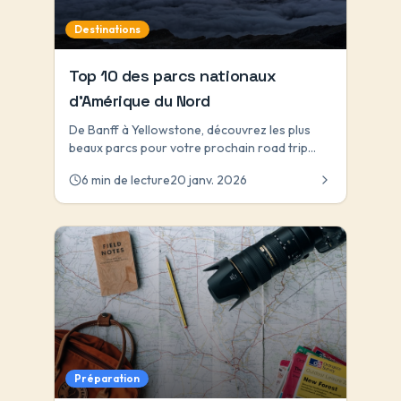
l'histoire millénaire de cette perle ibérique,
Destinations
parfaite pour une exploration en toute liberté
à bord de votre maison roulante.
Top 10 des parcs nationaux
d'Amérique du Nord
De Banff à Yellowstone, découvrez les plus
beaux parcs pour votre prochain road trip
nature.
6 min de lecture
20 janv. 2026
Préparation