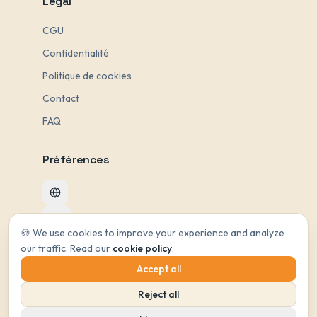
Légal
CGU
Confidentialité
Politique de cookies
Contact
FAQ
Préférences
Change language
Changer de thème
🍪 We use cookies to improve your experience and analyze
Gérer mes préférences
our traffic. Read our
cookie policy
.
Accept all
Reject all
© 2026 Nomadog. Tous droits réservés.